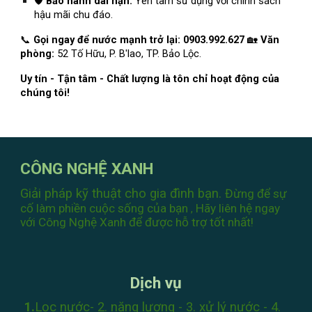
🛡
Bảo hành dài hạn:
Yên tâm sử dụng với chính sách
hậu mãi chu đáo.
📞
Gọi ngay để nước mạnh trở lại:
0903.992.627
🏡
Văn
phòng:
52 Tố Hữu, P. B'lao, TP. Bảo Lộc.
Uy tín - Tận tâm - Chất lượng là tôn chỉ hoạt động của
chúng tôi!
CÔNG NGHỆ XANH
Giải pháp kỹ thuật cho gia đình bạn.
Đừng để sự
cố làm phiền cuộc sống của bạn
Hãy liên hệ ngay
,
với Công Nghệ Xanh
để được hỗ trợ tốt nhất!
Dịch vụ
1.
Lọc nước
- 2.
năng lượng
- 3.
xử lý nước
- 4.