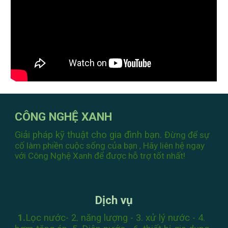
CÔNG NGHỆ XANH
Giải pháp kỹ thuật cho gia đình bạn.
Đừng để sự
cố làm phiền cuộc sống của bạn
Hãy liên hệ ngay
,
với Công Nghệ Xanh
để được hỗ trợ tốt nhất!
Dịch vụ
1.
Lọc nước
- 2.
năng lượng
- 3.
xử lý nước
- 4.