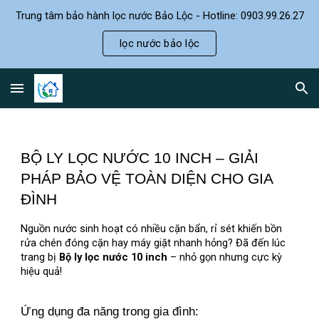
Trung tâm bảo hành lọc nước Bảo Lộc - Hotline: 0903.99.26.27
Skip to main content
Skip to navigation
lọc nước bảo lộc
BỘ LY LỌC NƯỚC 10 INCH – GIẢI
PHÁP BẢO VỆ TOÀN DIỆN CHO GIA
ĐÌNH
Nguồn nước sinh hoạt có nhiều cặn bẩn, rỉ sét khiến bồn
rửa chén đóng cặn hay máy giặt nhanh hỏng? Đã đến lúc
trang bị
Bộ ly lọc nước 10 inch
– nhỏ gọn nhưng cực kỳ
hiệu quả!
Ứng dụng đa năng trong gia đình: