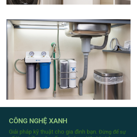
CÔNG NGHỆ XANH
Giải pháp kỹ thuật cho gia đình bạn.
Đừng để sự